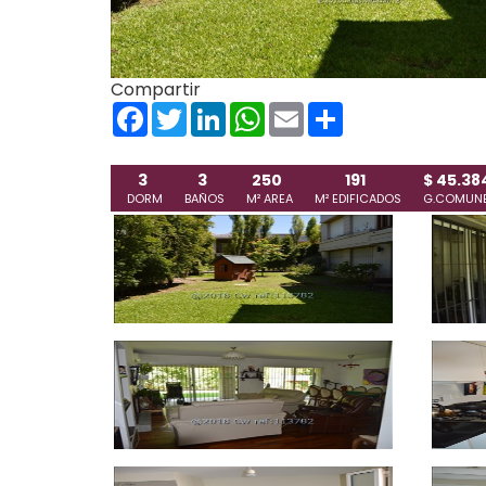
Compartir
Facebook
Twitter
LinkedIn
WhatsApp
Email
Share
3
3
250
191
$ 45.38
DORM
BAÑOS
M² AREA
M² EDIFICADOS
G.COMUN