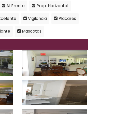
Al Frente
Prop. Horizontal
xcelente
Vigilancia
Placares
iante
Mascotas