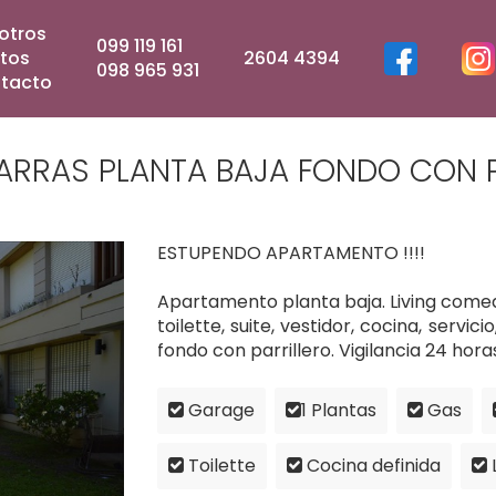
otros
099 119 161
tos
2604 4394
098 965 931
tacto
ARRAS PLANTA BAJA FONDO CON P
ESTUPENDO APARTAMENTO !!!!
Apartamento planta baja. Living comedo
toilette, suite, vestidor, cocina, servic
fondo con parrillero. Vigilancia 24 hora
Garage
1 Plantas
Gas
Toilette
Cocina definida