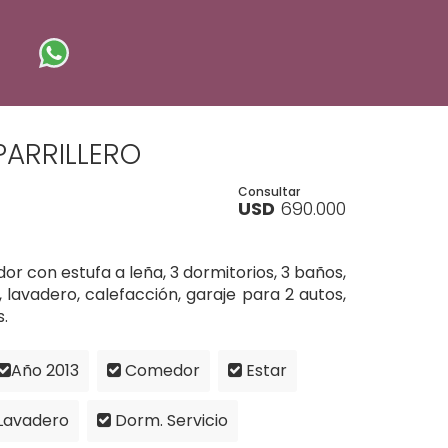
ARRILLERO
Consultar
USD
690.000
r con estufa a leña, 3 dormitorios, 3 baños,
io, lavadero, calefacción, garaje para 2 autos,
s.
Año 2013
Comedor
Estar
Lavadero
Dorm. Servicio