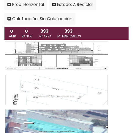
Prop. Horizontal
Estado: A Reciclar
Calefacción: Sin Calefacción
0
0
393
393
AMB
BAÑOS
M² AREA
M² EDIFICADOS