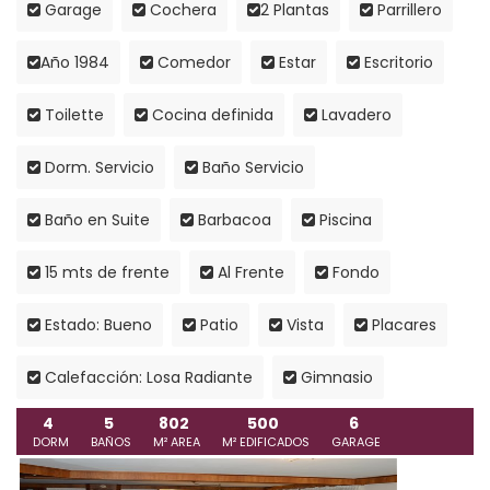
Garage
Cochera
2 Plantas
Parrillero
Año 1984
Comedor
Estar
Escritorio
Toilette
Cocina definida
Lavadero
Dorm. Servicio
Baño Servicio
Baño en Suite
Barbacoa
Piscina
15 mts de frente
Al Frente
Fondo
Estado: Bueno
Patio
Vista
Placares
Calefacción: Losa Radiante
Gimnasio
4
5
802
500
6
DORM
BAÑOS
M² AREA
M² EDIFICADOS
GARAGE