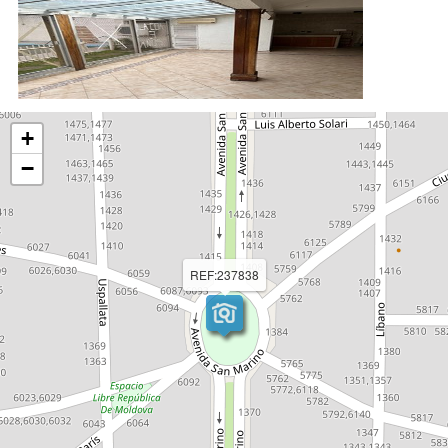
+
−
REF:237838