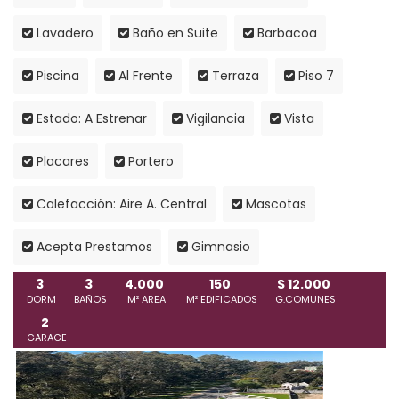
Lavadero
Baño en Suite
Barbacoa
Piscina
Al Frente
Terraza
Piso 7
Estado: A Estrenar
Vigilancia
Vista
Placares
Portero
Calefacción: Aire A. Central
Mascotas
Acepta Prestamos
Gimnasio
3
3
4.000
150
$ 12.000
DORM
BAÑOS
M² AREA
M² EDIFICADOS
G.COMUNES
2
GARAGE