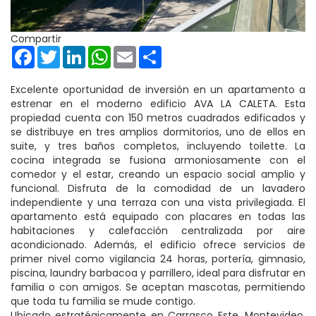
Compartir
Facebook
Twitter
LinkedIn
WhatsApp
Email
Share
Excelente oportunidad de inversión en un apartamento a
estrenar en el moderno edificio AVA LA CALETA. Esta
propiedad cuenta con 150 metros cuadrados edificados y
se distribuye en tres amplios dormitorios, uno de ellos en
suite, y tres baños completos, incluyendo toilette. La
cocina integrada se fusiona armoniosamente con el
comedor y el estar, creando un espacio social amplio y
funcional. Disfruta de la comodidad de un lavadero
independiente y una terraza con una vista privilegiada. El
apartamento está equipado con placares en todas las
habitaciones y calefacción centralizada por aire
acondicionado. Además, el edificio ofrece servicios de
primer nivel como vigilancia 24 horas, portería, gimnasio,
piscina, laundry barbacoa y parrillero, ideal para disfrutar en
familia o con amigos. Se aceptan mascotas, permitiendo
que toda tu familia se mude contigo.
Ubicado estratégicamente en Carrasco Este, Montevideo,