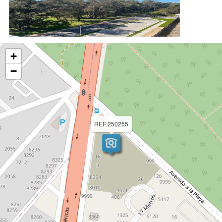
+
−
REF:250255